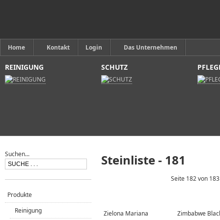
Home
Kontakt
Login
Das Unternehmen
REINIGUNG
SCHUTZ
PFLEG
Suchen...
Steinliste - 181
Seite 182 von 183
Produkte
Reinigung
Zielona Mariana
Zimbabwe Blac