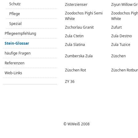
Schutz
Zisterzienser
Ziyun Willow G
Zoodochos Pighi Semi
Zoodochos Pigh
Pflege
White
White
Spezial
Zschorlau Granit
Zufurt
Pflegeempfehlung
Zula Ctetin
Zula Destno
Stein-Glossar
Zula Slatina
Zula Tuzice
häufige Fragen
Zumberska Zula
Züschen
Referenzen
Züschen Rot
Züschen Rotbun
Web-Links
ZY 36
© W.Weiß 2008