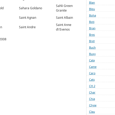
Blan
Sahli Green
old
Sahara Goldano
Bleu
Granite
Boha
Saint Agnan
Saint Albain
Boti
Saint Anne
an
Saint Andre
Bran
d\'Evenos
Brec
2008
Bret
Buch
Buxy
Cala
Came
Caro
Cats
CH 2
Char
Chia
Chyw
Clau