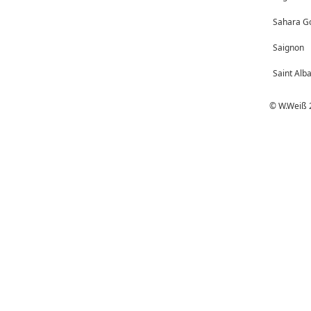
Sahara G
Saignon
Saint Alb
© W.Weiß 