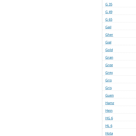
G 35
G 49
G 65
Gail
Gher
Gial
Gold
Gran
Gree
Grey
Gris
Gris
Guen
Hamz
Hein
HG 6
HL 6
Hota