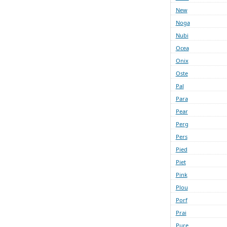
New
Noga
Nubi
Ocea
Onix
Oste
Pal
Para
Pear
Perg
Pers
Pied
Piet
Pink
Plou
Porf
Prai
Pure