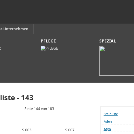
as Unternehmen
PFLEGE
SPEZIAL
liste - 143
Seite 144 von 183
Steinliste
Aden
Afyo
S 003
S 007