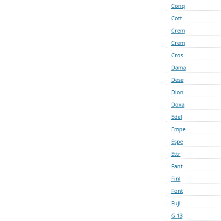
Conq
Cott
Crem
Crem
Cros
Dama
Dese
Dion
Doxa
Edel
Empe
Espe
Ettr
Fant
Finl
Font
Fuji
G 13