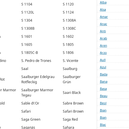
Alba
S 1104
S 1120
Alsa
S 1120L
S 1124
Amar
S 1304
S 1308A
Anac
S 1308B
S 1308C
Anti
A
S 1601
S 1602
Arab
S 1605
S 1805
Aren
A
S 1805C-B
S 1806
Arzo
Aull
dino
S. Pedro de Trones
S. Vicente
Azul
Saal
Saalburg
Bada
Saalburger Edelgrau
Saalburger
Rot
Bana
Rotfleckig
Grün
Basa
er Marmor
Saalburger Marmor
Saari Black
Tegau
Beau
old
Sable d\'Or
Sabre Brown
Beol
Bian
Safari
Safari Brown
Bian
Saga Green
Saga Red
Blac
e
Saganäs
Sahara