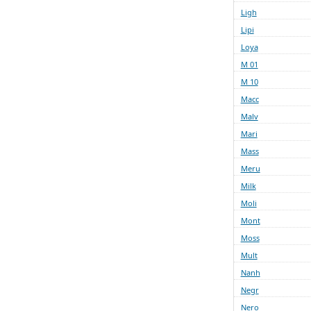
Ligh
Lipi
Loya
M 01
M 10
Macc
Malv
Mari
Mass
Meru
Milk
Moli
Mont
Moss
Mult
Nanh
Negr
Nero