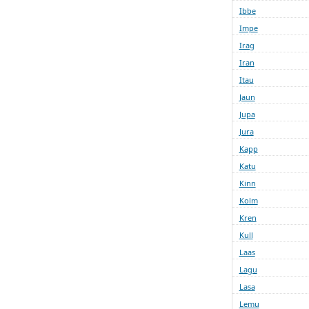
Ibbe
Impe
Irag
Iran
Itau
Jaun
Jupa
Jura
Kapp
Katu
Kinn
Kolm
Kren
Kull
Laas
Lagu
Lasa
Lemu