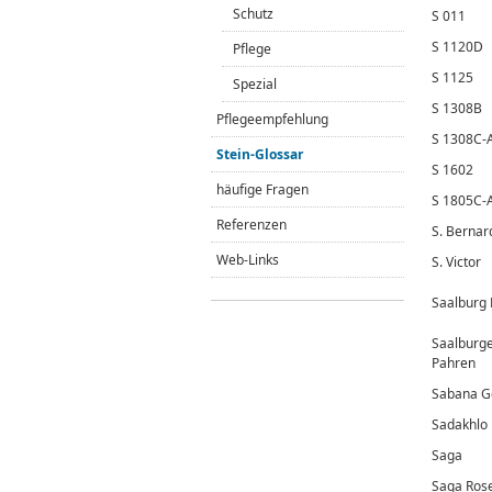
Schutz
S 011
S 1120D
Pflege
S 1125
Spezial
S 1308B
Pflegeempfehlung
S 1308C-
Stein-Glossar
S 1602
häufige Fragen
S 1805C-
Referenzen
S. Bernar
Web-Links
S. Victor
Saalburg 
Saalburg
Pahren
Sabana G
Sadakhlo
Saga
Saga Ros