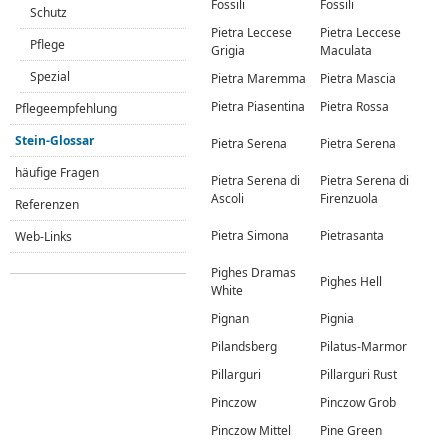
Fossili
Fossili
Schutz
Pietra Leccese
Pietra Leccese
Pflege
Grigia
Maculata
Spezial
Pietra Maremma
Pietra Mascia
Pietra Piasentina
Pietra Rossa
Pflegeempfehlung
Stein-Glossar
Pietra Serena
Pietra Serena
häufige Fragen
Pietra Serena di
Pietra Serena di
Ascoli
Firenzuola
Referenzen
Pietra Simona
Pietrasanta
Web-Links
Pighes Dramas
Pighes Hell
White
Pignan
Pignia
Pilandsberg
Pilatus-Marmor
Pillarguri
Pillarguri Rust
Pinczow
Pinczow Grob
Pinczow Mittel
Pine Green